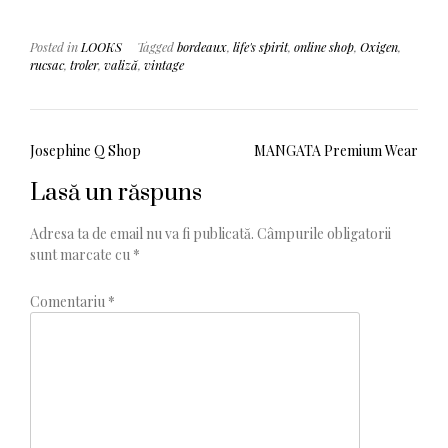
Posted in
LOOKS
Tagged
bordeaux
,
life's spirit
,
online shop
,
Oxigen
,
rucsac
,
troler
,
valiză
,
vintage
Navigare
Josephine Q Shop
MANGATA Premium Wear
în
Lasă un răspuns
articole
Adresa ta de email nu va fi publicată.
Câmpurile obligatorii
sunt marcate cu
*
Comentariu
*