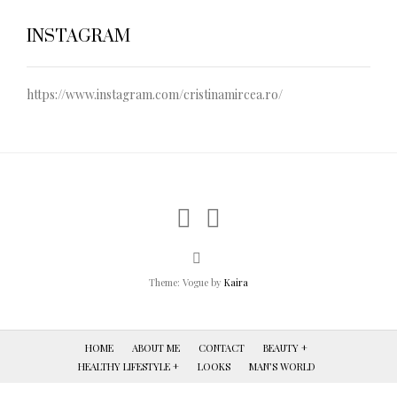
INSTAGRAM
https://www.instagram.com/cristinamircea.ro/
Theme: Vogue by
Kaira
HOME
ABOUT ME
CONTACT
BEAUTY +
HEALTHY LIFESTYLE +
LOOKS
MAN’S WORLD