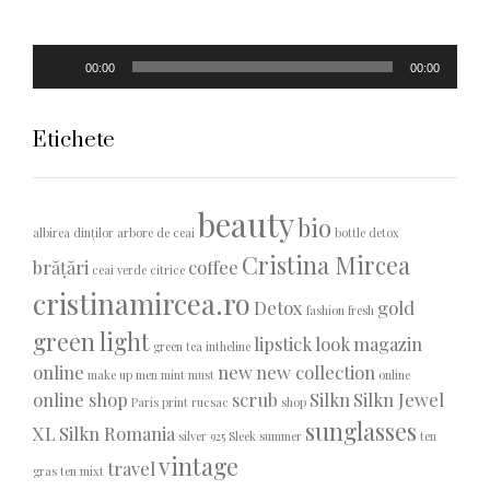
Player
00:00
00:00
audio
Etichete
beauty
bio
albirea dinților
arbore de ceai
bottle detox
Cristina Mircea
brățări
coffee
ceai verde
citrice
cristinamircea.ro
Detox
gold
fashion
fresh
green light
lipstick
look
magazin
green tea
intheline
online
new
new collection
make up
men
mint
must
online
online shop
scrub
Silkn
Silkn Jewel
Paris
print
rucsac
shop
sunglasses
XL
Silkn Romania
silver 925
Sleek
summer
ten
vintage
travel
gras
ten mixt