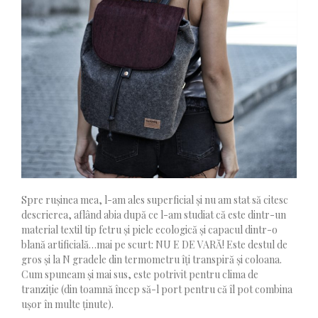
Spre rușinea mea, l-am ales superficial și nu am stat să citesc
descrierea, aflând abia după ce l-am studiat că este dintr-un
material textil tip fetru și piele ecologică și capacul dintr-o
blană artificială…mai pe scurt: NU E DE VARĂ! Este destul de
gros și la N gradele din termometru îți transpiră și coloana.
Cum spuneam și mai sus, este potrivit pentru clima de
tranziție (din toamnă încep să-l port pentru că îl pot combina
ușor în multe ținute).