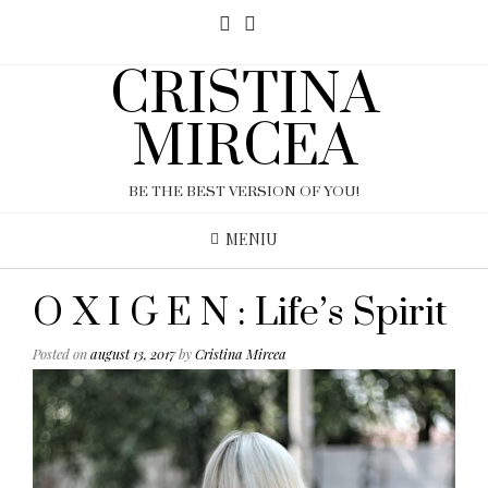
CRISTINA
MIRCEA
BE THE BEST VERSION OF YOU!
MENIU
O X I G E N : Life’s Spirit
Posted on
august 13, 2017
by
Cristina Mircea