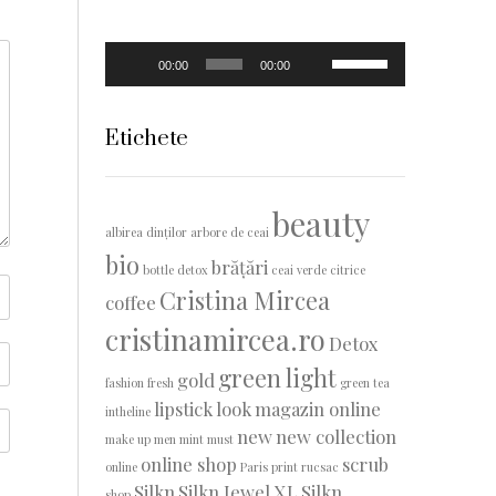
Player
Folosește
00:00
00:00
audio
tastele
săgeată
sus/jos
Etichete
pentru
a
mări
beauty
sau
albirea dinților
arbore de ceai
micșora
bio
volumul.
brățări
bottle detox
ceai verde
citrice
Cristina Mircea
coffee
cristinamircea.ro
Detox
green light
gold
fashion
fresh
green tea
lipstick
look
magazin online
intheline
new
new collection
make up
men
mint
must
online shop
scrub
online
Paris
print
rucsac
Silkn
Silkn Jewel XL
Silkn
shop