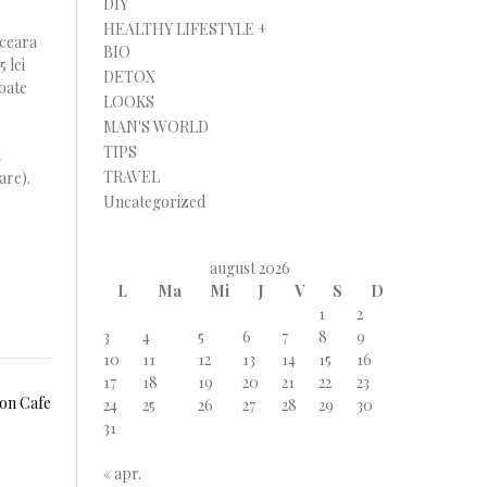
DIY
HEALTHY LIFESTYLE +
 ceara
BIO
 lei
DETOX
poate
LOOKS
MAN'S WORLD
TIPS
n
TRAVEL
are).
Uncategorized
august 2026
L
Ma
Mi
J
V
S
D
1
2
3
4
5
6
7
8
9
10
11
12
13
14
15
16
17
18
19
20
21
22
23
von Cafe
24
25
26
27
28
29
30
31
« apr.