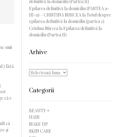
definitivă la domiciliu (Partea II)
Epilarea definitivă la domiciliu (PARTEA a-
III-a) – CRISTINA MIRCEA
la
Totul despre
epilarea definitivă la domiciliu (partea 1)
Cristina Mircea
la
Epilarea definitivă la
domiciliu (Partea II)
sc unii
Arhive
l ) fără
Arhive
g
Categorii
pot
ge că e
BEAUTY +
HAIR
ult că
MAKE UP
re și
SKIN CARE