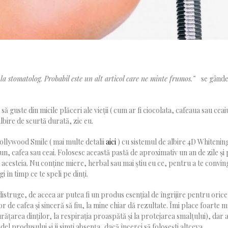
r la stomatolog. Probabil este un alt articol care ne minte frumos.”
se gânde
 guste din micile plăceri ale vieții ( cum ar fi ciocolata, cafeaua sau ceaiu
lbire de scurtă durată, zic eu.
llywood Smile ( mai multe detalii
aici
) cu sistemul de albire 4D Whitenin
n, cafea sau ceai. Folosesc această pastă de aproximativ un an de zile și 
 acesteia. Nu conține miere, herbal sau mai știu eu ce, pentru a te convin
 în timp ce te speli pe dinți.
distruge, de aceea ar putea fi un produs esențial de îngrijire pentru orice
de cafea și sinceră să fiu, la mine chiar dă rezultate. Îmi place foarte m
rățarea dinților, la respirația proaspătă și la protejarea smalțului), dar a
idel produsului și îi simți absența, dacă încerci să folosești altceva.