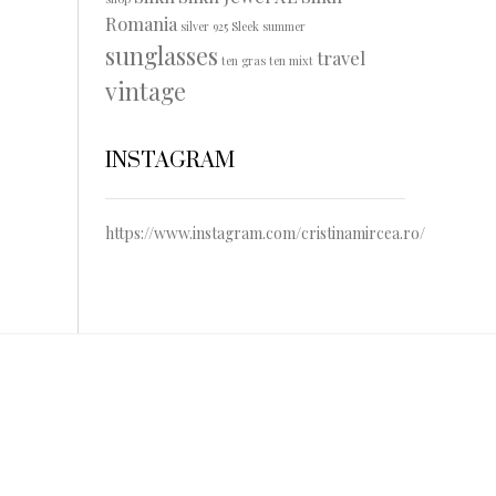
Romania
silver 925
Sleek
summer
sunglasses
travel
ten gras
ten mixt
vintage
INSTAGRAM
https://www.instagram.com/cristinamircea.ro/