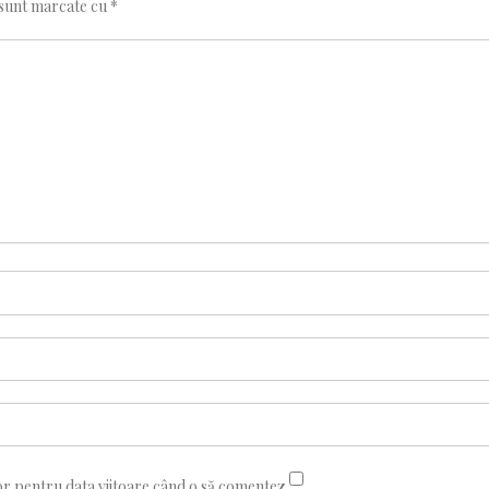
 sunt marcate cu
*
or pentru data viitoare când o să comentez.