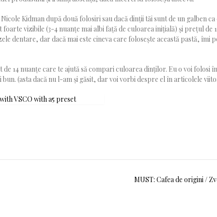
i Nicole Kidman după două folosiri sau dacă dinții tăi sunt de un galben ca
oarte vizibile (3-4 nuanțe mai albi față de culoarea inițială) și prețul de 15
ele dentare, dar dacă mai este cineva care folosește această pastă, îmi 
de 14 nuanțe care te ajută să compari culoarea dinților. Eu o voi folosi î
un. (asta dacă nu l-am și găsit, dar voi vorbi despre el în articolele viito
MUST: Cafea de origini / Z