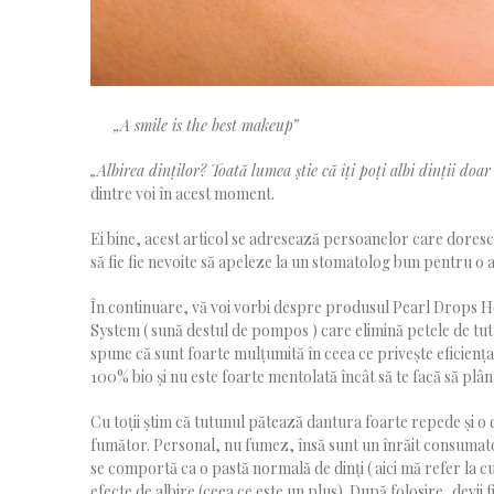
„A smile is the best makeup”
„Albirea dinților? Toată lumea știe că îți poți albi dinții doa
dintre voi în acest moment.
Ei bine, acest articol se adresează persoanelor care doresc să
să fie fie nevoite să apeleze la un stomatolog bun pentru o a
În continuare, vă voi vorbi despre produsul Pearl Drops Ho
System ( sună destul de pompos ) care elimină petele de tutu
spune că sunt foarte mulțumită în ceea ce privește eficiența
100% bio și nu este foarte mentolată încât să te facă să plângi
Cu toții știm că tutunul pătează dantura foarte repede și o 
fumător. Personal, nu fumez, însă sunt un înrăit consumator 
se comportă ca o pastă normală de dinți ( aici mă refer la cu
efecte de albire (ceea ce este un plus). După folosire, devii f