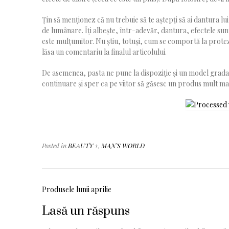
Țin să menționez că nu trebuie să te aștepți să ai dantura lu
de lumânare. Îți albește, într-adevăr, dantura, efectele sunt f
este mulțumitor. Nu știu, totuși, cum se comportă la protez
lăsa un comentariu la finalul articolului.
De asemenea, pasta ne pune la dispoziție și un model gradat 
continuare și sper ca pe viitor să găsesc un produs mult mai b
Posted in
BEAUTY +
,
MAN'S WORLD
Navigare
Produsele lunii aprilie
în
Lasă un răspuns
articole