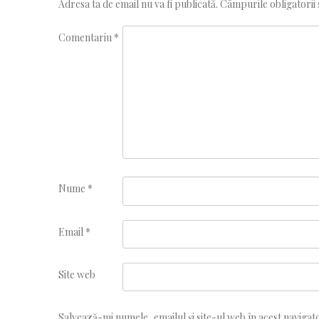
Adresa ta de email nu va fi publicată.
Câmpurile obligatorii
Comentariu
*
Nume
*
Email
*
Site web
Salvează-mi numele, emailul și site-ul web în acest navigat