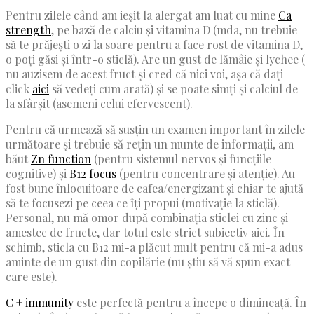
Pentru zilele când am ieșit la alergat am luat cu mine
Ca
strength
, pe bază de calciu și vitamina D (mda, nu trebuie
să te prăjești o zi la soare pentru a face rost de vitamina D,
o poți găsi și într-o sticlă). Are un gust de lămâie și lychee (
nu auzisem de acest fruct și cred că nici voi, așa că dați
click
aici
să vedeți cum arată) și se poate simți și calciul de
la sfârșit (asemeni celui efervescent).
Pentru că urmează să susțin un examen important în zilele
următoare și trebuie să rețin un munte de informații, am
băut
Zn function
(pentru sistemul nervos și funcțiile
cognitive) și
B12 focus
(pentru concentrare și atenție). Au
fost bune înlocuitoare de cafea/energizant și chiar te ajută
să te focusezi pe ceea ce îți propui (motivație la sticlă).
Personal, nu mă omor după combinația sticlei cu zinc și
amestec de fructe, dar totul este strict subiectiv aici. În
schimb, sticla cu B12 mi-a plăcut mult pentru că mi-a adus
aminte de un gust din copilărie (nu știu să vă spun exact
care este).
C + immunity
este perfectă pentru a începe o dimineață. În