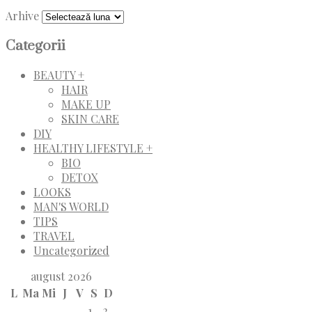
Arhive
Categorii
BEAUTY +
HAIR
MAKE UP
SKIN CARE
DIY
HEALTHY LIFESTYLE +
BIO
DETOX
LOOKS
MAN'S WORLD
TIPS
TRAVEL
Uncategorized
august 2026
L
Ma
Mi
J
V
S
D
1
2