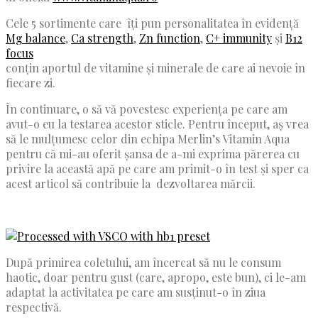
Cele 5 sortimente care îți pun personalitatea în evidență
Mg balance
,
Ca strength
,
Zn function
,
C+ immunity
și
B12
focus
conțin aportul de vitamine și minerale de care ai nevoie în
fiecare zi.
În continuare, o să vă povestesc experiența pe care am
avut-o eu la testarea acestor sticle. Pentru început, aș vrea
să le mulțumesc celor din echipa Merlin’s Vitamin Aqua
pentru că mi-au oferit șansa de a-mi exprima părerea cu
privire la această apă pe care am primit-o în test și sper ca
acest articol să contribuie la dezvoltarea mărcii.
După primirea coletului, am încercat să nu le consum
haotic, doar pentru gust (care, apropo, este bun), ci le-am
adaptat la activitatea pe care am susținut-o în ziua
respectivă.