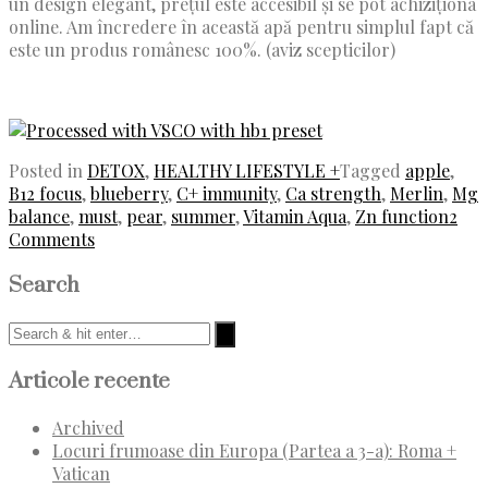
un design elegant, prețul este accesibil și se pot achiziționa
online. Am încredere în această apă pentru simplul fapt că
este un produs românesc 100%. (aviz scepticilor)
Posted in
DETOX
,
HEALTHY LIFESTYLE +
Tagged
apple
,
B12 focus
,
blueberry
,
C+ immunity
,
Ca strength
,
Merlin
,
Mg
balance
,
must
,
pear
,
summer
,
Vitamin Aqua
,
Zn function
2
Comments
Search
Articole recente
Archived
Locuri frumoase din Europa (Partea a 3-a): Roma +
Vatican