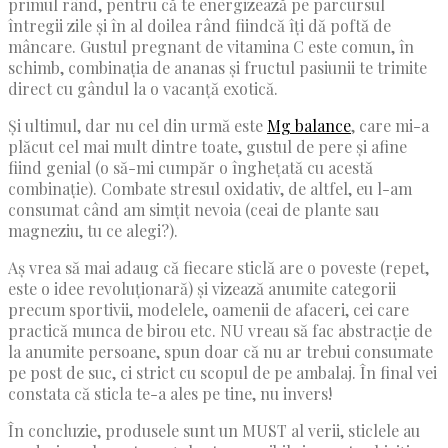
primul rând, pentru că te energizează pe parcursul
întregii zile și în al doilea rând fiindcă îți dă poftă de
mâncare. Gustul pregnant de vitamina C este comun, în
schimb, combinația de ananas și fructul pasiunii te trimite
direct cu gândul la o vacanță exotică.
Și ultimul, dar nu cel din urmă este
Mg balance
, care mi-a
plăcut cel mai mult dintre toate, gustul de pere și afine
fiind genial (o să-mi cumpăr o înghețată cu acestă
combinație). Combate stresul oxidativ, de altfel, eu l-am
consumat când am simțit nevoia (ceai de plante sau
magneziu, tu ce alegi?).
Aș vrea să mai adaug că fiecare sticlă are o poveste (repet,
este o idee revoluționară) și vizează anumite categorii
precum sportivii, modelele, oamenii de afaceri, cei care
practică munca de birou etc. NU vreau să fac abstracție de
la anumite persoane, spun doar că nu ar trebui consumate
pe post de suc, ci strict cu scopul de pe ambalaj. În final vei
constata că sticla te-a ales pe tine, nu invers!
În concluzie, produsele sunt un MUST al verii, sticlele au