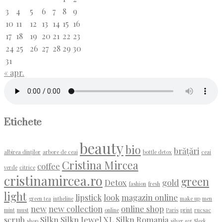
3
4
5
6
7
8
9
10
11
12
13
14
15
16
17
18
19
20
21
22
23
24
25
26
27
28
29
30
31
« apr.
Etichete
beauty
bio
brățări
albirea dinților
arbore de ceai
bottle detox
ceai
Cristina Mircea
coffee
verde
citrice
cristinamircea.ro
green
Detox
gold
fashion
fresh
light
lipstick
look
magazin online
green tea
intheline
make up
men
new
new collection
online shop
mint
must
online
Paris
print
rucsac
scrub
Silkn
Silkn Jewel XL
Silkn Romania
shop
silver 925
Sleek