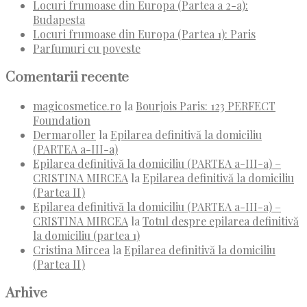
Locuri frumoase din Europa (Partea a 2-a):
Budapesta
Locuri frumoase din Europa (Partea 1): Paris
Parfumuri cu poveste
Comentarii recente
magicosmetice.ro
la
Bourjois Paris: 123 PERFECT
Foundation
Dermaroller
la
Epilarea definitivă la domiciliu
(PARTEA a-III-a)
Epilarea definitivă la domiciliu (PARTEA a-III-a) –
CRISTINA MIRCEA
la
Epilarea definitivă la domiciliu
(Partea II)
Epilarea definitivă la domiciliu (PARTEA a-III-a) –
CRISTINA MIRCEA
la
Totul despre epilarea definitivă
la domiciliu (partea 1)
Cristina Mircea
la
Epilarea definitivă la domiciliu
(Partea II)
Arhive