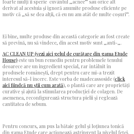
foarte mulți îi sperie cuvântul „acnee” sau orice alt
derivat al acestuia și ignoră anumite produse eficiente pe
motiv că „să se dea alții, că eu nu am atât de multe coșuri”.
Ei bine, multe produse din această categorie au fost create
să prevină, nu să vindece, din acest motiv sunt „anti-„.
AC CLEAN UP (vezi aici gelul de curățare din gama Etude
House)
este un bun remediu pentru problemele tenului
deoarece are un ingredient special, rar întâlnit în
produsele românești, drept pentru care mi-a trezit
interesul să-l încerc. Este vorba de madecassoside (
click
aici fiindcă nu știi cum arată
), o plantă care are proprietăți
curative și ajută la stimularea producției de colagen. De
asemenea, reconfigurează structura pielii și reglează
cantitatea de sebum.
Pentru concurs, am pus la bătaie gelul și loțiunea tonică
din gama Etude care acționează astringent la nivelul feței,