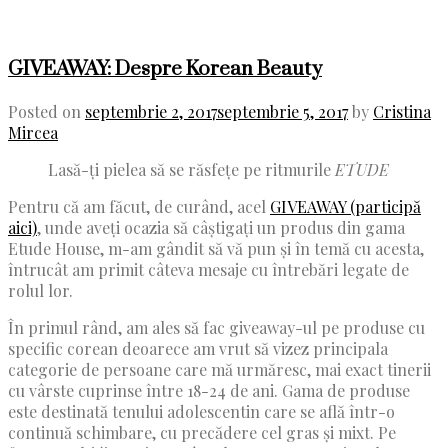
GIVEAWAY: Despre Korean Beauty
Posted on
septembrie 2, 2017
septembrie 5, 2017
by
Cristina
Mircea
Lasă-ți pielea să se răsfețe pe ritmurile
ETUDE
Pentru că am făcut, de curând, acel
GIVEAWAY (participă
aici)
, unde aveți ocazia să câștigați un produs din gama
Etude House, m-am gândit să vă pun și în temă cu acesta,
întrucât am primit câteva mesaje cu întrebări legate de
rolul lor.
În primul rând, am ales să fac giveaway-ul pe produse cu
specific corean deoarece am vrut să vizez principala
categorie de persoane care mă urmăresc, mai exact tinerii
cu vârste cuprinse între 18-24 de ani. Gama de produse
este destinată tenului adolescentin care se află într-o
continuă schimbare, cu precădere cel gras și mixt. Pe