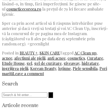
lăsând-o, în timp, fără imperfecțiuni. Se găsesc pe site-
ul
cosmeticecoreea.ro
la prețul de 79 lei fiecare ambalate
igienic.
Sper ca prin acest articol să fi răspuns întrebărilor puse
anterior și dacă vreți să testați și voi AC Clean Up, înscrieți-
vă la concursul de pe pagina mea de Instagram.
(câștigătorul va fi ales pe data de 15 septembrie prin
random.org). #greenlight
Posted in
BEAUTY +
,
SKIN CARE
Tagged
AC Clean up
,
acnee
,
afectiuni ale pielii
,
anti acnee
,
cosmetics
,
Curatare
,
Etude House
,
gel
,
gel de curățare
,
giveaway
,
hidratare
,
ingrijirea pielii
,
Korean Beauty
,
loțiune
,
Piele sensibila
,
Pori
mariti
Leave a comment
Search
Articole recente