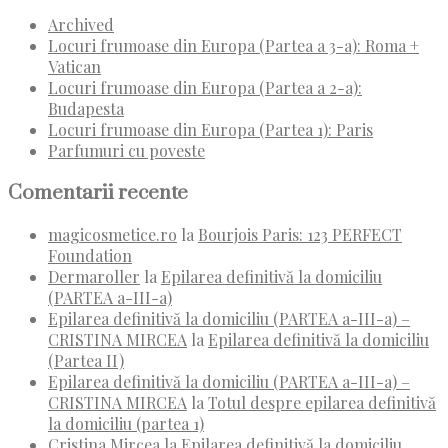
Archived
Locuri frumoase din Europa (Partea a 3-a): Roma +
Vatican
Locuri frumoase din Europa (Partea a 2-a):
Budapesta
Locuri frumoase din Europa (Partea 1): Paris
Parfumuri cu poveste
Comentarii recente
magicosmetice.ro
la
Bourjois Paris: 123 PERFECT
Foundation
Dermaroller
la
Epilarea definitivă la domiciliu
(PARTEA a-III-a)
Epilarea definitivă la domiciliu (PARTEA a-III-a) –
CRISTINA MIRCEA
la
Epilarea definitivă la domiciliu
(Partea II)
Epilarea definitivă la domiciliu (PARTEA a-III-a) –
CRISTINA MIRCEA
la
Totul despre epilarea definitivă
la domiciliu (partea 1)
Cristina Mircea
la
Epilarea definitivă la domiciliu