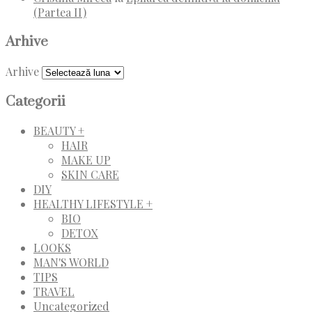
(Partea II)
Arhive
Arhive
Categorii
BEAUTY +
HAIR
MAKE UP
SKIN CARE
DIY
HEALTHY LIFESTYLE +
BIO
DETOX
LOOKS
MAN'S WORLD
TIPS
TRAVEL
Uncategorized