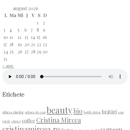
august 2026
L
Ma
Mi
J
V
S
D
1
2
3
4
5
6
7
8
9
10
11
12
13
14
15
16
17
18
19
20
21
22
23
24
25
26
27
28
29
30
31
« apr.
Etichete
beauty
bio
brățări
albirea dinților
arbore de ceai
bottle detox
ceai
Cristina Mircea
coffee
verde
citrice
cristinamircea.ro
green
Detox
gold