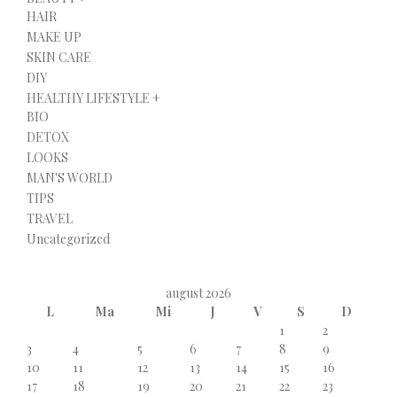
HAIR
MAKE UP
SKIN CARE
DIY
HEALTHY LIFESTYLE +
BIO
DETOX
LOOKS
MAN'S WORLD
TIPS
TRAVEL
Uncategorized
august 2026
L
Ma
Mi
J
V
S
D
1
2
3
4
5
6
7
8
9
10
11
12
13
14
15
16
17
18
19
20
21
22
23