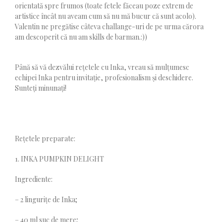
orientată spre frumos (toate fetele făceau poze extrem de
artistice încât nu aveam cum să nu mă bucur că sunt acolo).
Valentin ne pregătise câteva challange-uri de pe urma cărora
am descoperit că nu am skills de barman.:))
Până să vă dezvălui rețetele cu Inka, vreau să mulțumesc
echipei Inka pentru invitație, profesionalism și deschidere.
Sunteți minunați!
Rețetele preparate:
1. INKA PUMPKIN DELIGHT
Ingrediente:
– 2 lingurițe de Inka;
– 40 ml suc de mere;