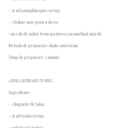
– 25 ml pumpkin spice syrup;
– 3 feliuțe măr pentru decor
-un cub de zahăr brun (pentru a caramelizat mărul)
Metoda de preparare: shake and strain
Timp de preparare: 3 minute
2 INKA KUMARU TONIC
Ingrediente:
– 2 lingurițe de Inka;
– 25 ml tonka syrup;
– splash apă tonică;