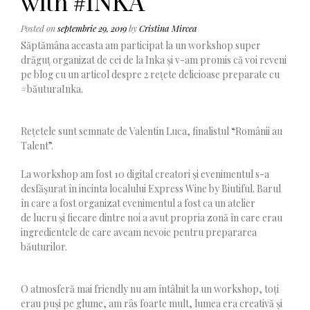
with #INKA
Posted on
septembrie 29, 2019
by
Cristina Mircea
Săptămâna aceasta am participat la un workshop super
drăguț organizat de cei de la Inka și v-am promis că voi reveni
pe blog cu un articol despre 2 rețete delicioase preparate cu
#băuturaInka.
Rețetele sunt semnate de Valentin Luca, finalistul “Românii au
Talent”.
La workshop am fost 10 digital creatori și evenimentul s-a
desfășurat în incinta localului Express Wine by Biutiful.
Barul
în care a fost
organizat
evenimentul
a
fost
ca un atelier
de
lucru și fiecare dintre noi a avut propria zonă în care erau
ingredientele de care aveam nevoie pentru prepararea
băuturilor.
O atmosferă mai friendly nu am întâlnit la un workshop, toți
erau puși pe glume, am râs foarte mult, lumea era creativă și