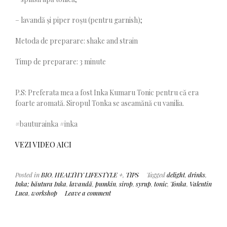
– lavandă și piper roșu (pentru garnish);
Metoda de preparare: shake and strain
Timp de preparare: 3 minute
P.S: Preferata mea a fost Inka Kumaru Tonic pentru că era
foarte aromată. Siropul Tonka se aseamănă cu vanilia.
#bauturainka #inka
VEZI VIDEO AICI
Posted in
BIO
,
HEALTHY LIFESTYLE +
,
TIPS
Tagged
delight
,
drinks
,
Inka; băutura Inka
,
lavandă
,
pumkin
,
sirop
,
syrup
,
tonic
,
Tonka
,
Valentin
Luca
,
workshop
Leave a comment