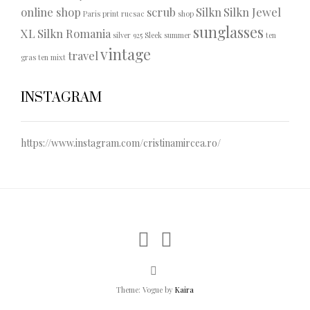
online shop
scrub
Silkn
Silkn Jewel
Paris
print
rucsac
shop
sunglasses
XL
Silkn Romania
silver 925
Sleek
summer
ten
vintage
travel
gras
ten mixt
INSTAGRAM
https://www.instagram.com/cristinamircea.ro/
Theme: Vogue by
Kaira