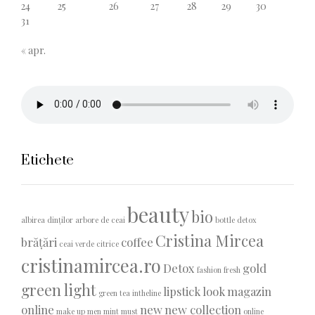
24
25
26
27
28
29
30
31
« apr.
Etichete
beauty
bio
albirea dinților
arbore de ceai
bottle detox
Cristina Mircea
brățări
coffee
ceai verde
citrice
cristinamircea.ro
Detox
gold
fashion
fresh
green light
lipstick
look
magazin
green tea
intheline
online
new
new collection
make up
men
mint
must
online