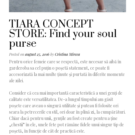
TIARA CONCEPT
STORE: Find your soul
purse
Posted on
august 25, 2016
by
Cristina Mircea
Pentru orice femeie care se respectă, este necesar să aibă în
garderoba sa cel puțin o poșetă statement, ce poate fi
accesorizată la mai multe ținute și purtată în diferite momente
ale zilei.
Consider că cea mai importantă caracteristică a unei genți de
calitate este versatilitatea. De-a lungul timpului am găsit
poșete care aveau o singură utilitate și puteau fi folosite ori
seara la petrecerile cu stil, ori doar în plină zi, la cumpărături.
Chiar dacă pentru unii, gențile au fost create pentru a ține
„chestii” în ele, unele fete pot rămâne fidele unui singur tip de
poșetă, în funcție de cât de practică este.