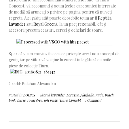
Concept, vă recomand și acum (celor care sunteți interesate
de modă) să aruncați o privire pe pagină pentru că nu veți
regreta. Aici găsiți atât poșete deosebite (cum ar fi
Reptilia
Lavander
sau
Royal Green
), la un preț rezonabil, cât și
accesorii precum ceasuri, cercei și ochelari de soare.
Sper că v-am convins în ceea ce privește acest nou concept de
genți, iar pe viitor vă voi ține la curent în legătură cu noile
piese de colecție Tiara.
Credit: Balaban Alexandru
Posted in
LOOKS
Tagged
lavander
,
Lorayne
,
Nathalie
,
nude
,
peach
pink
,
purse
,
royal gree
,
soft beige
,
Tiara Concept
1 Comment