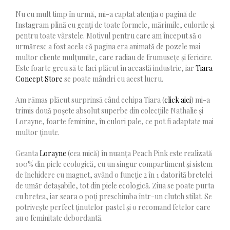
Nu cu mult timp în urmă, mi-a captat atenția o pagină de
Instagram plină cu genți de toate formele, mărimile, culorile și
pentru toate vârstele. Motivul pentru care am început să o
urmăresc a fost acela că pagina era animată de pozele mai
multor cliente mulțumite, care radiau de frumusețe și fericire.
Este foarte greu să te faci plăcut în această industrie, iar
Tiara
Concept Store
se poate mândri cu acest lucru.
Am rămas plăcut surprinsă când echipa Tiara (
click aici
) mi-a
trimis două poșete absolut superbe din colecțiile Nathalie și
Lorayne, foarte feminine, în culori pale, ce pot fi adaptate mai
multor ținute.
Geanta
Lorayne
(cea mică) în nuanța Peach Pink este realizată
100% din piele ecologică, cu un singur compartiment și sistem
de închidere cu magnet, având o funcție 2 în 1 datorită bretelei
de umăr detașabile, tot din piele ecologică. Ziua se poate purta
cu bretea, iar seara o poți preschimba într-un clutch stilat. Se
potrivește perfect ținutelor pastel și o recomand fetelor care
au o feminitate debordantă.