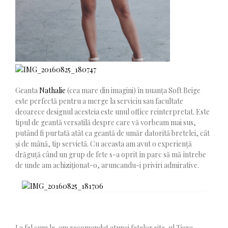
Geanta
Nathalie
(cea mare din imagini) în nuanța Soft Beige
este perfectă pentru a merge la serviciu sau facultate
deoarece designul acesteia este unul office reinterpretat. Este
tipul de geantă versatilă despre care vă vorbeam mai sus,
putând fi purtată atât ca geantă de umăr datorită bretelei, cât
și de mână, tip servietă. Cu aceasta am avut o experiență
drăguță când un grup de fete s-a oprit în parc să mă întrebe
de unde am achiziționat-o, aruncandu-i priviri admirative.
La fel cum le-am recomandat atunci fetelor site-ul Tiara