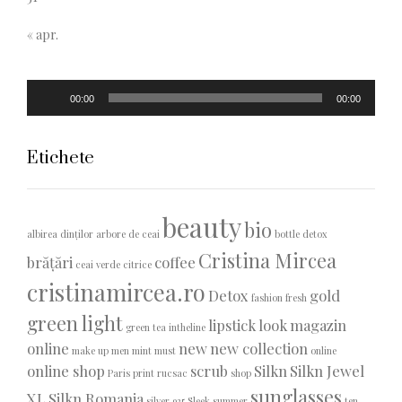
« apr.
Player
00:00
00:00
audio
Etichete
beauty
bio
albirea dinților
arbore de ceai
bottle detox
Cristina Mircea
brățări
coffee
ceai verde
citrice
cristinamircea.ro
Detox
gold
fashion
fresh
green light
lipstick
look
magazin
green tea
intheline
online
new
new collection
make up
men
mint
must
online
online shop
scrub
Silkn
Silkn Jewel
Paris
print
rucsac
shop
sunglasses
XL
Silkn Romania
silver 925
Sleek
summer
ten