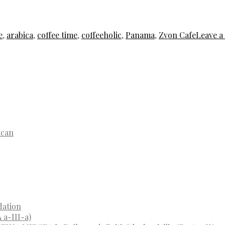
e
,
arabica
,
coffee time
,
coffeeholic
,
Panama
,
Zvon Cafe
Leave 
ican
dation
 a-III-a)