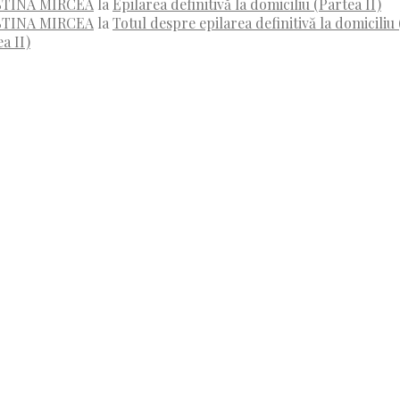
RISTINA MIRCEA
la
Epilarea definitivă la domiciliu (Partea II)
RISTINA MIRCEA
la
Totul despre epilarea definitivă la domiciliu 
a II)