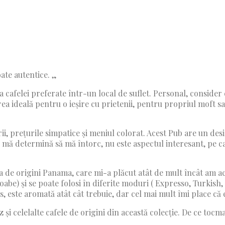
ate autentice. „
cafelei preferate într-un local de suflet. Personal, consider că
ideală pentru o ieșire cu prietenii, pentru propriul moft sau 
rii, prețurile simpatice și meniul colorat. Acest Pub are un desi
 mă determină să mă întorc, nu este aspectul interesant, pe car
 de origini Panama, care mi-a plăcut atât de mult încât am achi
abe) și se poate folosi în diferite moduri ( Expresso, Turkish, 
, este aromată atât cât trebuie, dar cel mai mult îmi place că 
 și celelalte cafele de origini din această colecție. De ce tocm