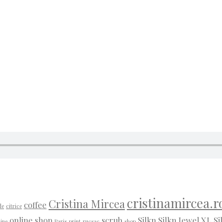
cristinamircea.r
Cristina Mircea
coffee
de
citrice
online shop
scrub
Silkn
Silkn Jewel XL
Si
line
Paris
print
rucsac
shop