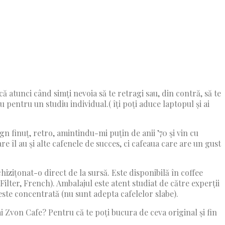
 atunci când simți nevoia să te retragi sau, din contră, să te
pentru un studiu individual.( îți poți aduce laptopul și ai
gn finuț, retro, amintindu-mi puțin de anii ’70 și vin cu
e îl au și alte cafenele de succes, ci cafeaua care are un gust
zițonat-o direct de la sursă. Este disponibilă în coffee
Filter, French). Ambalajul este atent studiat de către experții
este concentrată (nu sunt adepta cafelelor slabe).
ai Zvon Cafe? Pentru că te poți bucura de ceva original și fin