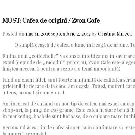
MUST: Cafea de origini / Zvon Cafe
Posted on
mai 11, 2016
septembrie 2, 2017
by
Cristina Mircea
O simplă ceașcă de cafea, o lume întreagă de arome. To
Rutina unui „coffeeholic” va consta întotdeauna în savurarea 
expui (depinde de „moodul” propriu), Zvon Cafe este alegerea 
liniștea necesară pentru a rezolva o temă importantă)
Fiind un client fidel, sunt foarte mulțumită de calitatea servi
prietenii de fiecare dată când am ocazia. Totuși, motivul care
intens, aromat și concentrat.
Am încercat de curând un nou tip de cafea, mai exact cafeaua
shop-uri, la pungi de 250 grame. Este cafea în stare brută (bo
în marketing, boabele sunt lucioase, de o culoare maro închis
Recomand acest tip de cafea și sper ca în continuare să testez
la un preț rezonabil.