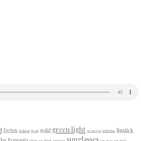
o
green light
Detox
gold
lipstick
fashion
fresh
green tea
intheline
sunglasses
lkn Romania
silver 925
Sleek
summer
ten gras
ten mixt