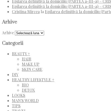
Epilarea definitivă la domiciliu (PARTEA a-III-a) – C
Epilarea definitivă la domiciliu (PARTEA a-III-a) – C
Cristina Mircea
la
Epilarea definitivă la domiciliu (Parte
Arhive
Arhive
Categorii
BEAUTY +
HAIR
MAKE UP
SKIN CARE
DIY
HEALTHY LIFESTYLE +
BIO
DETOX
LOOKS
MAN'S WORLD
TIPS
TRAVEL