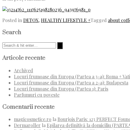
Posted in
DETOX
,
HEALTHY LIFESTYLE +
Tagged
about coff
Search
Articole recente
Archived
Locuri frumoase din Europa (Partea a 3-a): Roma + Vat
Locuri frumoase din Europa (Partea a 2-a): Budapesta
Locuri frumoase din Europa (Partea 1): Paris
Parfumuri cu poveste
Comentarii recente
magicosmetice.ro
la
Bourjois Paris: 123 PERFECT Foun
Dermaroller
la
Epilarea definitivă la domiciliu (PARTEA