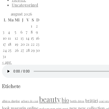
Uncategorized
august 2026
L
Ma
Mi
J
V
S
D
1
2
3
4
5
6
7
8
9
10
11
12
13
14
15
16
17
18
19
20
21
22
23
24
25
26
27
28
29
30
31
« apr.
Etichete
beauty
bio
brățări
albirea dinților
arbore de ceai
bottle detox
ceai ver
look
magazin online
new
new collection
make up
men
mint
must
on