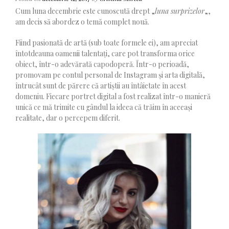
Cum luna decembrie este cunoscută drept „
luna surprizelor
„,
am decis să abordez o temă complet nouă.
Fiind pasionată de artă (sub toate formele ei), am apreciat
întotdeauna oamenii talentați, care pot transforma orice
obiect, într-o adevărată capodoperă. Într-o perioadă,
promovam pe contul personal de Instagram și arta digitală,
întrucât sunt de părere că artiștii au întâietate în acest
domeniu. Fiecare portret digital a fost realizat într-o manieră
unică ce mă trimite cu gândul la ideea că trăim în aceeași
realitate, dar o percepem diferit.