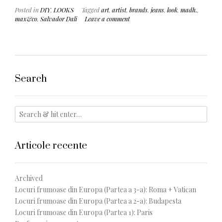
Posted in
DIY
,
LOOKS
Tagged
art
,
artist
,
brands
,
jeans
,
look
,
madh.
,
max&co
,
Salvador Dali
Leave a comment
Search
Articole recente
Archived
Locuri frumoase din Europa (Partea a 3-a): Roma + Vatican
Locuri frumoase din Europa (Partea a 2-a): Budapesta
Locuri frumoase din Europa (Partea 1): Paris