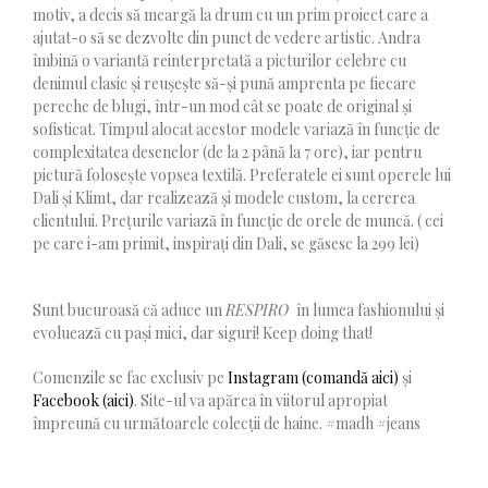
motiv, a decis să meargă la drum cu un prim proiect care a
ajutat-o să se dezvolte din punct de vedere artistic. Andra
îmbină o variantă reinterpretată a picturilor celebre cu
denimul clasic și reușește să-și pună amprenta pe fiecare
pereche de blugi, într-un mod cât se poate de original și
sofisticat. Timpul alocat acestor modele variază în funcție de
complexitatea desenelor (de la 2 până la 7 ore), iar pentru
pictură folosește vopsea textilă. Preferatele ei sunt operele lui
Dali și Klimt, dar realizează și modele custom, la cererea
clientului. Prețurile variază în funcție de orele de muncă. ( cei
pe care i-am primit, inspirați din Dali, se găsesc la 299 lei)
Sunt bucuroasă că aduce un
RESPIRO
în lumea fashionului și
evoluează cu pași mici, dar siguri! Keep doing that!
Comenzile se fac exclusiv pe
Instagram (comandă aici)
și
Facebook (aici)
. Site-ul va apărea în viitorul apropiat
împreună cu următoarele colecții de haine. #madh #jeans