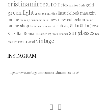
cristinamircea.ro
Detox
gold
fashion
fresh
green light
lipstick
look
magazin
green tea
intheline
online
new
new collection
make up
men
mint
must
online
online shop
scrub
Silkn
Silkn Jewel
Paris
print
rucsac
shop
sunglasses
XL
Silkn Romania
silver 925
Sleek
summer
ten
vintage
travel
gras
ten mixt
INSTAGRAM
https://www.instagram.com/cristinamircea.ro/