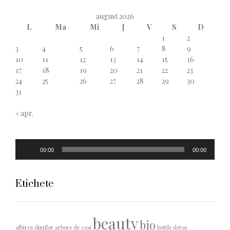
august 2026
L
Ma
Mi
J
V
S
D
1
2
3
4
5
6
7
8
9
10
11
12
13
14
15
16
17
18
19
20
21
22
23
24
25
26
27
28
29
30
31
« apr.
Player
00:00
00:00
audio
Etichete
beauty
bio
albirea dinților
arbore de ceai
bottle detox