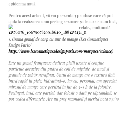
epiderma nouă.
Pentru acest articol, vă voi prezenta 3 produse care vă pot
ajuta la realizarea unui peeling sezonier și de care eu am fost,
relativ, mulțumită.
1. Crema gomaj de corp cu unt de mango (Les Cosmetiques
Design Paris/
http://www.lescosmetiquesdesignparis.com/marques/science
)
Este un gomaj franțuzesc dedicat pielii uscate și conține
particule abrazive din pudră de coji de migdale, de nucă și
granule de zahăr nerafinat. Untul de mango are o textură fină,
intră rapid în piele, hidratând-o, iar eu, personal, am apreciat
mirosul de mango care persistă în jur de 3-4 h de la folosire.
Peelingul, însă, este parțial, dar folosit o dată pe săptămână, se
pot vedea diferențele. Are un preț rezonabil și merită nota 7.5/10