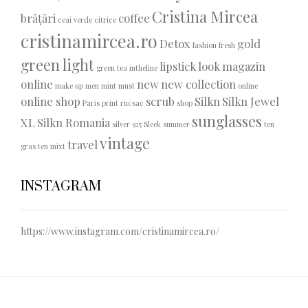
Cristina Mircea
brățări
coffee
ceai verde
citrice
cristinamircea.ro
Detox
gold
fashion
fresh
green light
lipstick
look
magazin
green tea
intheline
online
new
new collection
make up
men
mint
must
online
online shop
scrub
Silkn
Silkn Jewel
Paris
print
rucsac
shop
sunglasses
XL
Silkn Romania
silver 925
Sleek
summer
ten
vintage
travel
gras
ten mixt
INSTAGRAM
https://www.instagram.com/cristinamircea.ro/