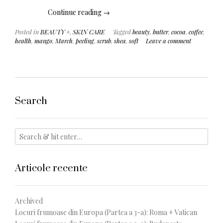
„Produsele
Continue reading
→
lunii
Posted in
BEAUTY +
,
SKIN CARE
Tagged
beauty
,
butter
,
cocoa
,
coffee
,
martie
health
,
mango
,
March
,
peeling
,
scrub
,
shea
,
soft
Leave a comment
/
Peeling”
Search
Articole recente
Archived
Locuri frumoase din Europa (Partea a 3-a): Roma + Vatican