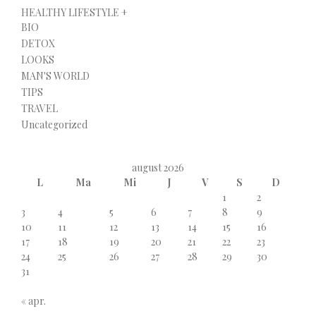
HEALTHY LIFESTYLE +
BIO
DETOX
LOOKS
MAN'S WORLD
TIPS
TRAVEL
Uncategorized
august 2026
L
Ma
Mi
J
V
S
D
1
2
3
4
5
6
7
8
9
10
11
12
13
14
15
16
17
18
19
20
21
22
23
24
25
26
27
28
29
30
31
« apr.