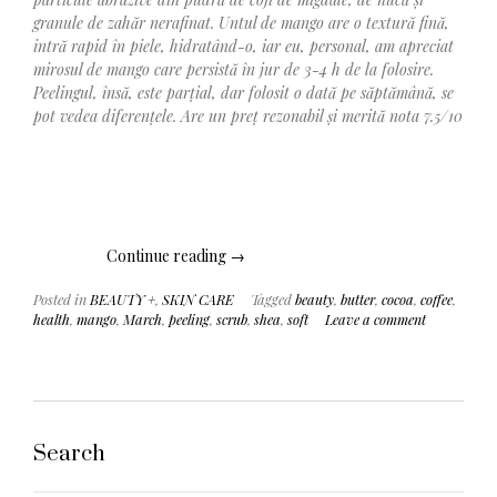
granule de zahăr nerafinat. Untul de mango are o textură fină,
intră rapid în piele, hidratând-o, iar eu, personal, am apreciat
mirosul de mango care persistă în jur de 3-4 h de la folosire.
Peelingul, însă, este parțial, dar folosit o dată pe săptămână, se
pot vedea diferențele. Are un preț rezonabil și merită nota 7.5/10
„Produsele
Continue reading
→
lunii
Posted in
BEAUTY +
,
SKIN CARE
Tagged
beauty
,
butter
,
cocoa
,
coffee
,
martie
health
,
mango
,
March
,
peeling
,
scrub
,
shea
,
soft
Leave a comment
/
Peeling”
Search