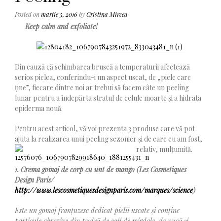
Posted on
martie 5, 2016
by
Cristina Mircea
Keep calm and exfoliate!
Din cauză că schimbarea bruscă a temperaturii afectează
serios pielea, conferindu-i un aspect uscat, de „piele care
ține”, fiecare dintre noi ar trebui să facem câte un peeling
lunar pentru a îndepărta stratul de celule moarte și a hidrata
epiderma nouă.
Pentru acest articol, vă voi prezenta 3 produse care vă pot
ajuta la realizarea unui peeling sezonier și de care eu am fost,
relativ, mulțumită.
1. Crema gomaj de corp cu unt de mango (Les Cosmetiques
Design Paris/
http://www.lescosmetiquesdesignparis.com/marques/science
)
Este un gomaj franțuzesc dedicat pielii uscate și conține
particule abrazive din pudră de coji de migdale, de nucă și