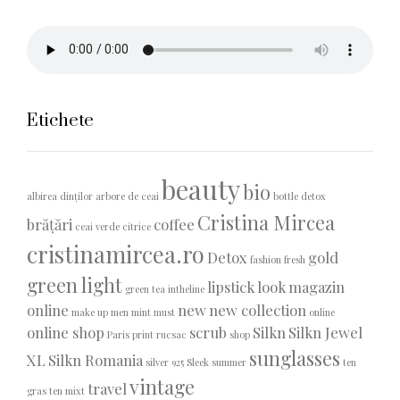
Etichete
beauty
bio
albirea dinților
arbore de ceai
bottle detox
Cristina Mircea
brățări
coffee
ceai verde
citrice
cristinamircea.ro
Detox
gold
fashion
fresh
green light
lipstick
look
magazin
green tea
intheline
online
new
new collection
make up
men
mint
must
online
online shop
scrub
Silkn
Silkn Jewel
Paris
print
rucsac
shop
sunglasses
XL
Silkn Romania
silver 925
Sleek
summer
ten
vintage
travel
gras
ten mixt