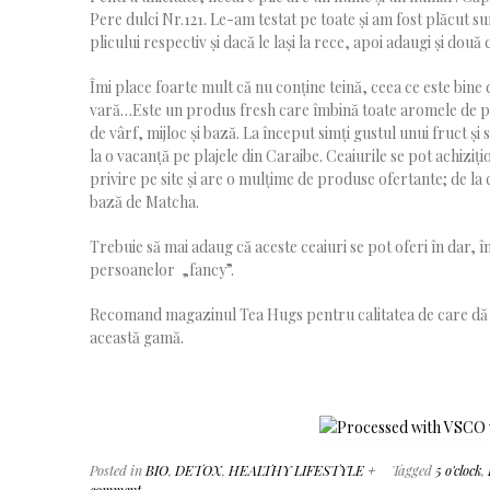
Pere dulci Nr.121. Le-am testat pe toate și am fost plăcut 
plicului respectiv și dacă le lași la rece, apoi adaugi și d
Îmi place foarte mult că nu conține teină, ceea ce este bine d
vară…Este un produs fresh care îmbină toate aromele de pe
de vârf, mijloc și bază. La început simți gustul unui fruct și
la o vacanță pe plajele din Caraibe. Ceaiurile se pot achiziț
privire pe site și are o mulțime de produse ofertante; de la 
bază de Matcha.
Trebuie să mai adaug că aceste ceaiuri se pot oferi în dar,
persoanelor „fancy”.
Recomand magazinul Tea Hugs pentru calitatea de care dă do
această gamă.
Posted in
BIO
,
DETOX
,
HEALTHY LIFESTYLE +
Tagged
5 o'clock
,
comment