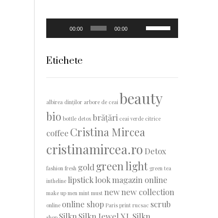
Player
Folosește
00:00
00:00
audio
tastele
săgeată
sus/jos
Etichete
pentru
a
mări
beauty
sau
albirea dinților
arbore de ceai
micșora
bio
volumul.
brățări
bottle detox
ceai verde
citrice
Cristina Mircea
coffee
cristinamircea.ro
Detox
green light
gold
fashion
fresh
green tea
lipstick
look
magazin online
intheline
new
new collection
make up
men
mint
must
online shop
scrub
online
Paris
print
rucsac
Silkn
Silkn Jewel XL
Silkn
shop