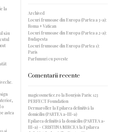
e la
Archived
Locuri frumoase din Europa (Partea a 3-a):
Roma + Vatican
Locuri frumoase din Europa (Partea a 2-a):
ul său
Budapesta
scutul
ăzut
Locuri frumoase din Europa (Partea 1):
Paris
Parfumuri cu poveste
atât
Comentarii recente
răveche.
esign
magicosmetice.ro
la
Bourjois Paris: 123
nterior,
PERFECT Foundation
d o
Dermaroller
la
Epilarea definitivă la
pe astea
domiciliu (PARTEA a-III-a)
Epilarea definitivă la domiciliu (PARTEA a-
III-a) – CRISTINA MIRCEA
la
Epilarea
0 și