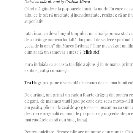
Posted on
iulie 16, 2016
by
Cristina Mircea
Când mă gândesc la popoarele lumii, la modul în care fiecare 
alta, ce le oferă unicitate și individualitate, realizez că ar 
superlativ.
Iată, însă, că de-a lungul timpului, un ritual japonez străve
de a strânge oamenii laolaltă din punct de vedere spiritual
„ceai de la ora 5” din Marea Britanie? Cine nu a văzut un fil
cum arată un samovar rusesc ? (
click aici
)
Fără îndoială că această tradiție a ajuns și în România prin
exotice, cât și românești.
Tea Hugs
propune o variantă de ceaiuri de cea mai bună calit
De curând, am primit un cadou foarte drăguț din partea echi
elegant, de mărmea unui Ipad pe care este scris motto-ul fir
am găsit 4 plicuri de ceai de 40 g (ceea ce înseamnă că sunt
descriere originală cu mod de preparare și ingrediente prec
mai ciudățele ca să dau bine, haha)
Pentru unicitate, fiecare plic are un nume și un număr: Căp