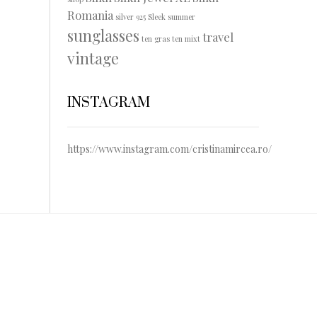
Romania
silver 925
Sleek
summer
sunglasses
travel
ten gras
ten mixt
vintage
INSTAGRAM
https://www.instagram.com/cristinamircea.ro/