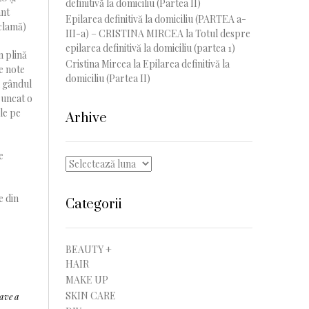
definitivă la domiciliu (Partea II)
ant
Epilarea definitivă la domiciliu (PARTEA a-
eclamă)
III-a) – CRISTINA MIRCEA
la
Totul despre
epilarea definitivă la domiciliu (partea 1)
n plină
Cristina Mircea
la
Epilarea definitivă la
e note
domiciliu (Partea II)
u gândul
runcat o
ele pe
Arhive
e
Arhive
e din
Categorii
BEAUTY +
HAIR
MAKE UP
SKIN CARE
ave a