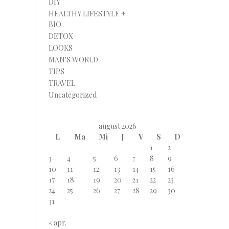
DIY
HEALTHY LIFESTYLE +
BIO
DETOX
LOOKS
MAN'S WORLD
TIPS
TRAVEL
Uncategorized
august 2026
L
Ma
Mi
J
V
S
D
1
2
3
4
5
6
7
8
9
10
11
12
13
14
15
16
17
18
19
20
21
22
23
24
25
26
27
28
29
30
31
« apr.