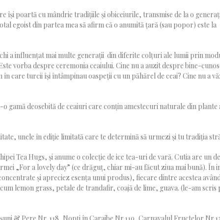
își poartă cu mândrie tradițiile și obiceiurile, transmise de la o generați
fi total egoist din partea mea să afirm că o anumită țară (sau popor) este la
chi a influențat mai multe generații din diferite colțuri ale lumii prin mod
. Este vorba despre ceremonia ceaiului. Cine nu a auzit despre bine-cuno
m în care turcii își întâmpinau oaspeții cu un păhărel de ceai? Cine nu a v
tr-o gamă deosebită de ceaiuri care conțin amestecuri naturale din plante 
ate, unele în ediție limitată care te determină să urmezi și tu tradiția st
pei Tea Hugs, și anume o colecție de ice tea-uri de vară. Cutia are un d
mei „For a lovely day” (ce drăguț, chiar mi-au făcut ziua mai bună). În i
 concentrate și apreciez esența unui produs), fiecare dintre acestea avân
um lemon grass, petale de trandafir, coajă de lime, guava. (le-am scris 
șuni & Pere Nr. 118, Nopți în Caraibe Nr.119, Carnavalul Fructelor Nr.12