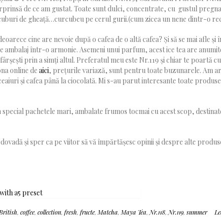
surprinsă de ce am gustat. Toate sunt dulci, concentrate, cu gustul pregn
ouă cuburi de gheață…curcubeu pe cerul gurii.(cum zicea un nene dintr-o r
eoarece cine are nevoie după o cafea de o altă cafea? Și să se mai afle și î
 ambalaj într-o armonie. Asemeni unui parfum, acest ice tea are anumit
 sfârșești prin a simți altul. Preferatul meu este Nr.119 și chiar te poartă c
iona online de
aici
, prețurile variază, sunt pentru toate buzunarele. Am a
ceaiuri și cafea până la ciocolată. Mi s-au parut interesante toate produs
 în special pachetele mari, ambalate frumos tocmai cu acest scop, destinat
vadă și sper ca pe viitor să vă împărtășesc opinii și despre alte produs
British
,
coffee
,
collection
,
fresh
,
fructe
,
Matcha
,
Maya Tea
,
Nr.118
,
Nr.119
,
summer
Le