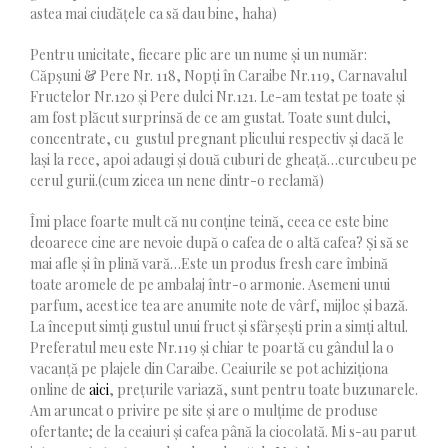
astea mai ciudățele ca să dau bine, haha)
Pentru unicitate, fiecare plic are un nume și un număr:
Căpșuni & Pere Nr. 118, Nopți în Caraibe Nr.119, Carnavalul
Fructelor Nr.120 și Pere dulci Nr.121. Le-am testat pe toate și
am fost plăcut surprinsă de ce am gustat. Toate sunt dulci,
concentrate, cu gustul pregnant plicului respectiv și dacă le
lași la rece, apoi adaugi și două cuburi de gheață…curcubeu pe
cerul gurii.(cum zicea un nene dintr-o reclamă)
Îmi place foarte mult că nu conține teină, ceea ce este bine
deoarece cine are nevoie după o cafea de o altă cafea? Și să se
mai afle și în plină vară…Este un produs fresh care îmbină
toate aromele de pe ambalaj într-o armonie. Asemeni unui
parfum, acest ice tea are anumite note de vârf, mijloc și bază.
La început simți gustul unui fruct și sfârșești prin a simți altul.
Preferatul meu este Nr.119 și chiar te poartă cu gândul la o
vacanță pe plajele din Caraibe. Ceaiurile se pot achiziționa
online de
aici
, prețurile variază, sunt pentru toate buzunarele.
Am aruncat o privire pe site și are o mulțime de produse
ofertante; de la ceaiuri și cafea până la ciocolată. Mi s-au parut