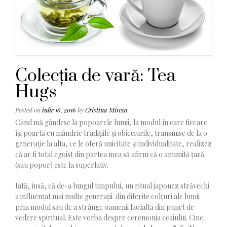
Colecția de vară: Tea
Hugs
Posted on
iulie 16, 2016
by
Cristina Mircea
Când mă gândesc la popoarele lumii, la modul în care fiecare
își poartă cu mândrie tradițiile și obiceiurile, transmise de la o
generație la alta, ce le oferă unicitate și individualitate, realizez
că ar fi total egoist din partea mea să afirm că o anumită țară
(sau popor) este la superlativ.
Iată, însă, că de-a lungul timpului, un ritual japonez străvechi
a influențat mai multe generații din diferite colțuri ale lumii
prin modul său de a strânge oamenii laolaltă din punct de
vedere spiritual. Este vorba despre ceremonia ceaiului. Cine