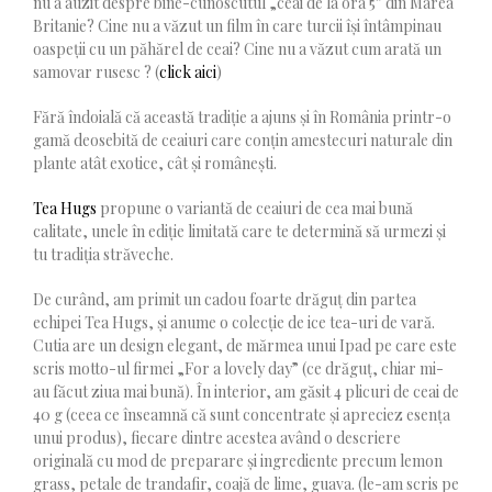
nu a auzit despre bine-cunoscutul „ceai de la ora 5” din Marea
Britanie? Cine nu a văzut un film în care turcii își întâmpinau
oaspeții cu un păhărel de ceai? Cine nu a văzut cum arată un
samovar rusesc ? (
click aici
)
Fără îndoială că această tradiție a ajuns și în România printr-o
gamă deosebită de ceaiuri care conțin amestecuri naturale din
plante atât exotice, cât și românești.
Tea Hugs
propune o variantă de ceaiuri de cea mai bună
calitate, unele în ediție limitată care te determină să urmezi și
tu tradiția străveche.
De curând, am primit un cadou foarte drăguț din partea
echipei Tea Hugs, și anume o colecție de ice tea-uri de vară.
Cutia are un design elegant, de mărmea unui Ipad pe care este
scris motto-ul firmei „For a lovely day” (ce drăguț, chiar mi-
au făcut ziua mai bună). În interior, am găsit 4 plicuri de ceai de
40 g (ceea ce înseamnă că sunt concentrate și apreciez esența
unui produs), fiecare dintre acestea având o descriere
originală cu mod de preparare și ingrediente precum lemon
grass, petale de trandafir, coajă de lime, guava. (le-am scris pe