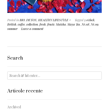
Posted in
BIO
,
DETOX
,
HEALTHY LIFESTYLE +
Tagged
5 o'clock
,
British
,
coffee
,
collection
,
fresh
,
fructe
,
Matcha
,
Maya Tea
,
Nr.118
,
Nr.119
,
summer
Leave a comment
Search
Articole recente
Archived