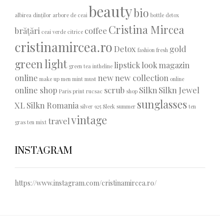
beauty
bio
albirea dinților
arbore de ceai
bottle detox
Cristina Mircea
brățări
coffee
ceai verde
citrice
cristinamircea.ro
Detox
gold
fashion
fresh
green light
lipstick
look
magazin
green tea
intheline
online
new
new collection
make up
men
mint
must
online
online shop
scrub
Silkn
Silkn Jewel
Paris
print
rucsac
shop
sunglasses
XL
Silkn Romania
silver 925
Sleek
summer
ten
vintage
travel
gras
ten mixt
INSTAGRAM
https://www.instagram.com/cristinamircea.ro/