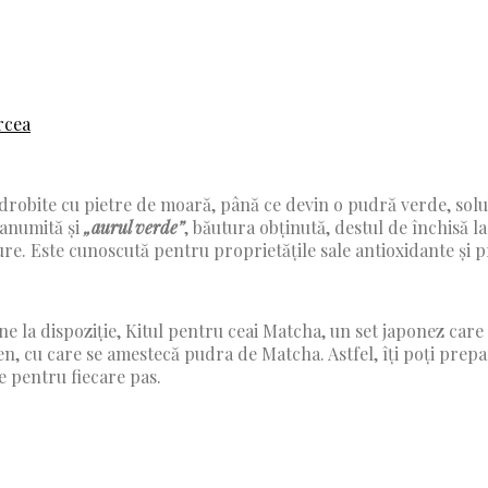
rcea
zdrobite cu pietre de moară, până ce devin o pudră verde, solu
ranumită și
„aurul verde”
, băutura obținută, destul de închisă la
. Este cunoscută pentru proprietățile sale antioxidante și pr
ne la dispoziție, Kitul pentru ceai Matcha, un set japonez ca
n, cu care se amestecă pudra de Matcha. Astfel, îți poți prepa
e pentru fiecare pas.