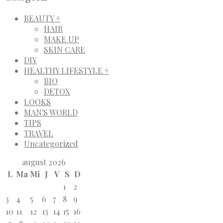
BEAUTY +
HAIR
MAKE UP
SKIN CARE
DIY
HEALTHY LIFESTYLE +
BIO
DETOX
LOOKS
MAN'S WORLD
TIPS
TRAVEL
Uncategorized
august 2026
L
Ma
Mi
J
V
S
D
1
2
3
4
5
6
7
8
9
10
11
12
13
14
15
16