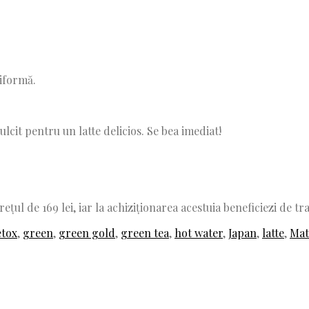
niformă.
lcit pentru un latte delicios. Se bea imediat!
rețul de 169 lei, iar la achiziționarea acestuia beneficiezi de t
tox
,
green
,
green gold
,
green tea
,
hot water
,
Japan
,
latte
,
Mat