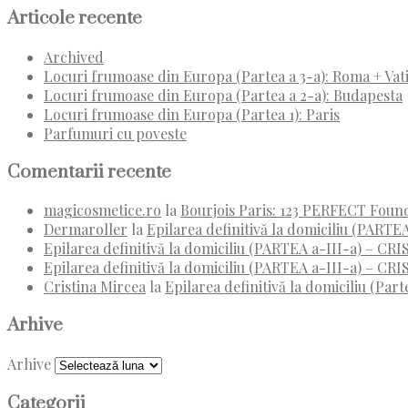
Articole recente
Archived
Locuri frumoase din Europa (Partea a 3-a): Roma + Vat
Locuri frumoase din Europa (Partea a 2-a): Budapesta
Locuri frumoase din Europa (Partea 1): Paris
Parfumuri cu poveste
Comentarii recente
magicosmetice.ro
la
Bourjois Paris: 123 PERFECT Foun
Dermaroller
la
Epilarea definitivă la domiciliu (PARTEA
Epilarea definitivă la domiciliu (PARTEA a-III-a) – C
Epilarea definitivă la domiciliu (PARTEA a-III-a) – C
Cristina Mircea
la
Epilarea definitivă la domiciliu (Parte
Arhive
Arhive
Categorii