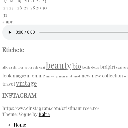
17
18
19
20
21
22
23
24
25
26
27
28
29
30
31
« apr.
Etichete
beauty
bio
brățări
albirea dinților
arbore de ceai
bottle detox
ceai ver
look
magazin online
new
new collection
make up
men
mint
must
on
vintage
travel
INSTAGRAM
https://www.instagram.com/cristinamircea.ro/
Theme: Vogue by
Kaira
Home