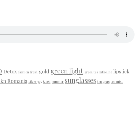
o
green light
Detox
gold
lipstick
fashion
fresh
green tea
intheline
sunglasses
lkn Romania
silver 925
Sleek
summer
ten gras
ten mixt