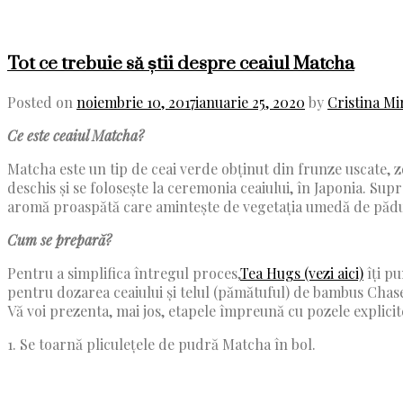
Tot ce trebuie să știi despre ceaiul Matcha
Posted on
noiembrie 10, 2017
ianuarie 25, 2020
by
Cristina Mi
Ce este ceaiul Matcha?
Matcha este un tip de ceai verde obținut din frunze uscate, 
deschis și se folosește la ceremonia ceaiului, în Japonia. Sup
aromă proaspătă care amintește de vegetația umedă de pădure
Cum se prepară?
Pentru a simplifica întregul proces,
Tea Hugs (vezi aici)
îți pu
pentru dozarea ceaiului și telul (pămătuful) de bambus Chase
Vă voi prezenta, mai jos, etapele împreună cu pozele explicit
1. Se toarnă pliculețele de pudră Matcha în bol.