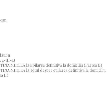
ican
dation
 a-III-a)
RISTINA MIRCEA
la
Epilarea definitivă la domiciliu (Partea II)
RISTINA MIRCEA
la
Totul despre epilarea definitivă la domiciliu 
a II)