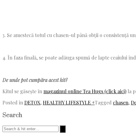
3. Se amestecă totul cu chasen-ul până obții o consistență u
4. În faza finală, se poate adăuga spumă de lapte ceaiului îndu
De unde pot cumpăra acest kit?
Kitul se găsește în
magazinul online Tea Hugs (click aici)
la p
Posted in
DETOX
,
HEALTHY LIFESTYLE +
Tagged
chasen
,
De
Search