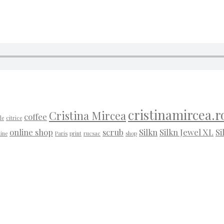
cristinamircea.r
Cristina Mircea
coffee
de
citrice
online shop
scrub
Silkn
Silkn Jewel XL
Si
line
Paris
print
rucsac
shop